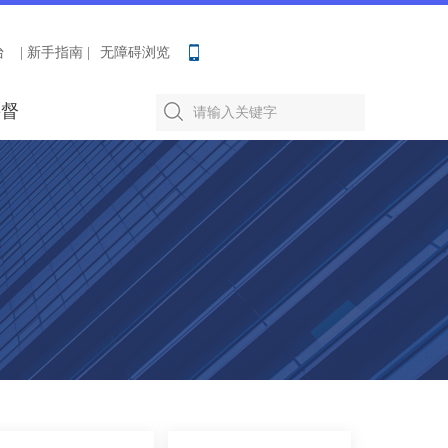
台
| 新手指南 |
无障碍浏览
要督